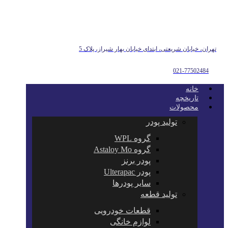
تهران، خیابان شریعتی، ابتدای خیابان بهار شیراز، پلاک 5
021-77502484
خانه
تاریخچه
محصولات
تولید پودر
گروه WPL
گروه Astaloy Mo
پودر برنز
پودر Ulterapac
سایر پودرها
تولید قطعه
قطعات خودرویی
لوازم خانگی