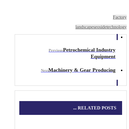
Factory
landscape
seo
side
technology
Petrochemical Industry
Previous
Equipment
Machinery & Gear Producing
Next
RELATED POSTS ...