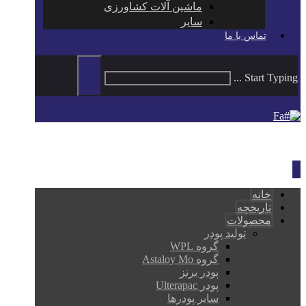
ماشین آلات کشاورزی
سایر
تماس با ما
Start Typing ...
Fa
خانه
تاریخچه
محصولات
تولید پودر
گروه WPL
گروه Astaloy Mo
پودر برنز
پودر Ulterapac
سایر پودرها