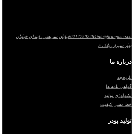
info@iranpmco.co
02177502484
خیابان شریعتی، ابتدای خیابان
بهار شیراز، پلاک 5
درباره ما
تاریخچه
گواهی نامه ها
تکنولوژی تولید
خط مشی کیفیت
تولید پودر