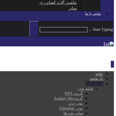
ماشین آلات کشاورزی
سایر
تماس با ما
Start Typing ...
Fa
خانه
تاریخچه
محصولات
تولید پودر
گروه WPL
گروه Astaloy Mo
پودر برنز
پودر Ulterapac
سایر پودرها