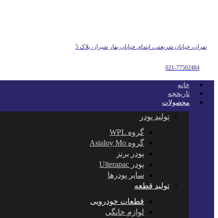
تهران، خیابان شریعتی، ابتدای خیابان بهار شیراز، پلاک 5
021-77502484
خانه
تاریخچه
محصولات
تولید پودر
گروه WPL
گروه Astaloy Mo
پودر برنز
پودر Ulterapac
سایر پودرها
تولید قطعه
قطعات خودرویی
لوازم خانگی