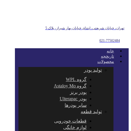
تهران، خیابان شریعتی، ابتدای خیابان بهار شیراز، پلاک 5
021-77502484
خانه
تاریخچه
محصولات
تولید پودر
گروه WPL
گروه Astaloy Mo
پودر برنز
پودر Ulterapac
سایر پودرها
تولید قطعه
قطعات خودرویی
لوازم خانگی