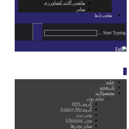
ماشین آلات کشاورزی
سایر
تماس با ما
Start Typing ...
Fa
خانه
تاریخچه
محصولات
تولید پودر
گروه WPL
گروه Astaloy Mo
پودر برنز
پودر Ulterapac
سایر پودرها