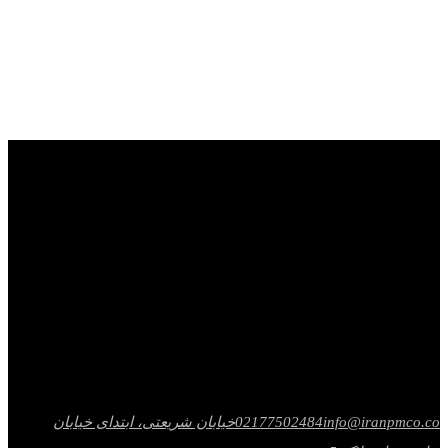
info@iranpmco.co
02177502484
خیابان شریعتی، ابتدای خیابان