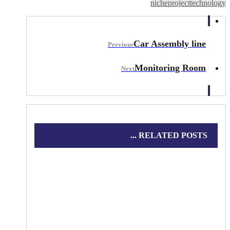
niche
project
technology
Car Assembly line
Previous
Monitoring Room
Next
RELATED POSTS ...