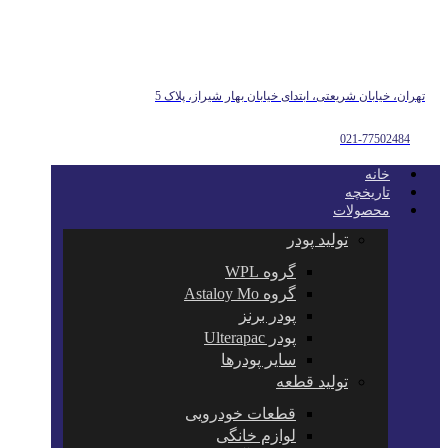
تهران، خیابان شریعتی، ابتدای خیابان بهار شیراز، پلاک 5
021-77502484
خانه
تاریخچه
محصولات
تولید پودر
گروه WPL
گروه Astaloy Mo
پودر برنز
پودر Ulterapac
سایر پودرها
تولید قطعه
قطعات خودرویی
لوازم خانگی