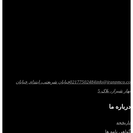
info@iranpmco.co
02177502484
خیابان شریعتی، ابتدای خیابان
بهار شیراز، پلاک 5
درباره ما
تاریخچه
گواهی نامه ها